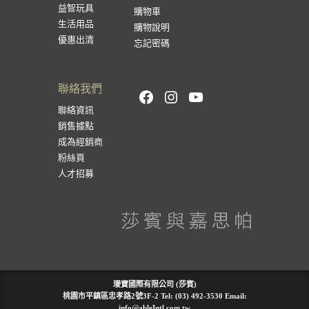
益智玩具
購物車
生活用品
購物說明
優惠出清
忘記密碼
聯絡我們
Facebook
Instagram
YouTube
聯絡資訊
銷售據點
成為經銷商
粉絲頁
人才招募
璦寶國際有限公司 (莎賓)
桃園市平鎮區忠孝路2號3F-2 Tel: (03) 492-3530 Email:
info@ableIntl.com.tw