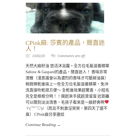
CPink麻: 莎賓的產品，簡直迷
人！
13/02/20
Comments are off
天然大麻籽油 悠活沐浴露 + 全方位毛髮滋養精華
Sabine & Gaspard的產品，簡直迷人！ 香味非常
清雅（淺意識會以為濃烈的香味才可壓掉油臭）
稍微擦乾後抹上一些全方位毛髮滋養精華，免沖
洗直接吹乾很方便～ 全乾後效果超驚喜，小短毛
完全是根根分明！！摸起來手感超滑溜溜 近距離
可以聞到淡淡清香，毛孩子看來是一臉舒爽啊
ヾ(´︶`♡)ﾉ（而且不刺激沒哭哭，第四天了還不
臭） CPink麻分享連結
Continue Reading →