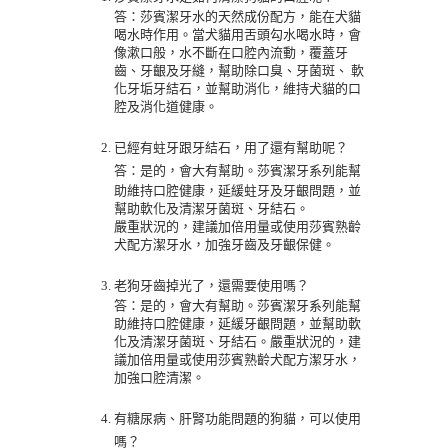
答：莎賓潔牙水的天然成份配方，能在犬貓
喝水時作用。當犬貓用舌頭勾水喝水時，會
像漱口般，水不斷在口腔內流動，覆蓋牙
齒、牙齦及牙縫，幫助除口臭、牙菌斑、 軟
化牙垢牙結石，並幫助消化，維持犬貓的口
腔及消化道健康。
已經有蛀牙跟牙結石，用了還有幫助呢？
答：
是的，會大有幫助。莎賓潔牙系列能幫
助維持口腔健康，延緩蛀牙及牙齦問題，並
幫助軟化及清潔牙菌斑、牙結石。
嚴重狀況的，建議加倍用量或使用
莎賓熟齡
犬配方
潔牙水，加強牙齒及牙齦保健。
老狗牙齒掉光了，還需要使用嗎？
答：是的，會大有幫助。莎賓潔牙系列能幫
助維持口腔健康，延緩牙齦問題，並幫助軟
化及清潔牙菌斑、牙結石。
嚴重狀況的，建
議加倍用量或使用
莎賓熟齡犬配方
潔牙水，
加強口腔清潔。
有糖尿病、肝腎功能問題的狗貓，可以使用
嗎？