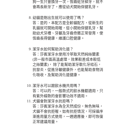
狗一生只會換牙一次，恆齒蛀牙掉牙，就不
會再長新牙了，應從幼犬開始保健乳牙。
幼貓是剛出生就可以使用了嗎？
答：
是的，本配方是全齡貓配方，從新生的
乳貓就可開始用喔，從小開始保健乳牙，幫
助幼犬牙槽、牙齦及牙齒骨骼正常發育，使
恆齒長得健康，維護口腔健康。
潔牙水如何幫助消化道？
答：
莎賓潔牙水使用冷萃取天然純絲蘭素
(非一般市面高溫處理，效果較差成本較低
之絲蘭素)， 除了能幫助潔牙軟化牙結石，
抗發炎，促進牙齦健康外，也能幫助食物消
化吸收，及幫助消化道健康。
潔牙水可以跟飲水機共用嗎？
答：可以的，一般款式的飲水機都適用，只
有紫外線款的會影響功效不適用。
犬貓會對潔牙水抗拒嗎？
答：
莎賓潔牙水為全天然成份，無色無味，
犬貓不會抗拒喔。如有抗拒情況，可採循序
漸進用量方式使用，一週適應後，即可恢復
正常建議用量。