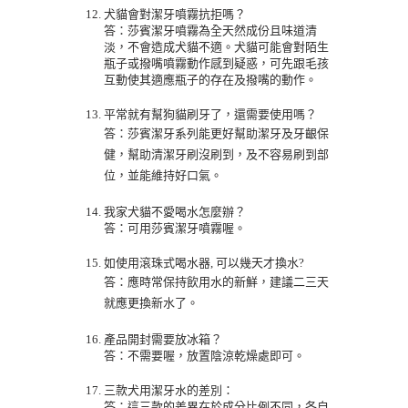
犬貓會對潔牙噴霧抗拒嗎？
答：
莎賓潔牙噴霧為全天然成份且味道清
淡，不會造成犬貓不適。犬貓可能會對陌生
瓶子或撥嘴噴霧動作感到疑惑，可先跟毛孩
互動使其適應瓶子的存在及撥嘴的動作。
平常就有幫狗貓刷牙了，還需要使用嗎？
答：
莎賓潔牙系列能更好幫助潔牙及牙齦保
健，幫助清潔牙刷沒刷到，及不容易刷到部
位，並能維持好口氣。
我家犬貓不愛喝水怎麼辦？
答：
可用莎賓潔牙噴霧喔。
如使用滾珠式喝水器, 可以幾天才換水?
答：
應時常保持飲用水的新鮮，建議二三天
就應更換新水了。
產品開封需要放冰箱？
答：
不需要喔，放置陰涼乾燥處即可。
三款犬用潔牙水的差別：
答：這三款的差異在於成分比例不同，各自