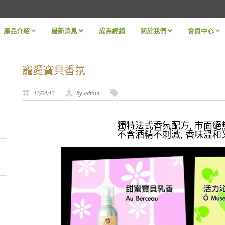
產品介紹
最新消息
成為經銷
關於我們
會員中心
»
»
»
»
寵愛寶貝香氛
12/04/13
by admin
獨特法式香氛配方, 市面絕
不含酒精不刺激, 香味溫和