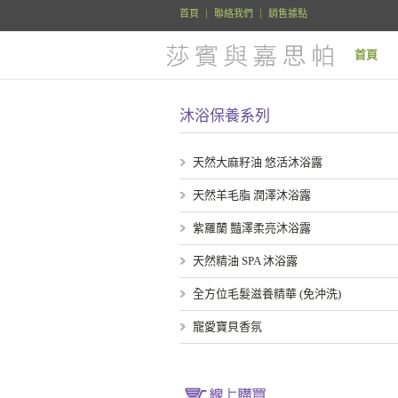
首頁
聯絡我們
銷售據點
首頁
沐浴保養系列
天然大麻籽油 悠活沐浴露
天然羊毛脂 潤澤沐浴露
紫羅蘭 豔澤柔亮沐浴露
天然精油 SPA 沐浴露
全方位毛髮滋養精華 (免沖洗)
寵愛寶貝香氛