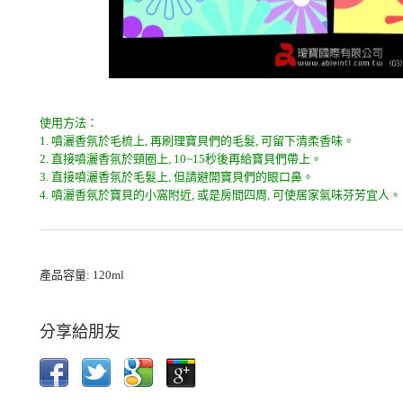
使用方法：
1. 噴灑香氛於毛梳上, 再刷理寶貝們的毛髮, 可留下清柔香味。
2. 直接噴灑香氛於頸圈上, 10~15秒後再給寶貝們帶上。
3. 直接噴灑香氛於毛髮上, 但請避開寶貝們的眼口鼻。
4. 噴灑香氛於寶貝的小窩附近, 或是房間四周, 可使居家氣味芬芳宜人。
產品容量: 120ml
分享給朋友