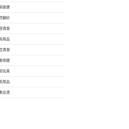
保撿便
然貓砂
容清潔
具用品
腔清潔
養保健
智玩具
活用品
惠出清