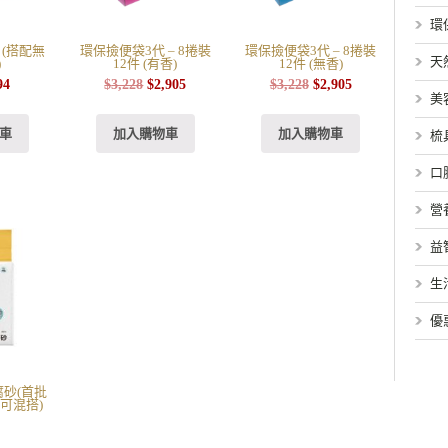
環
 (搭配無
環保撿便袋3代 – 8捲裝
環保撿便袋3代 – 8捲裝
天
)
12件 (有香)
12件 (無香)
94
$
3,228
$
2,905
$
3,228
$
2,905
美
車
加入購物車
加入購物車
梳
口
營
益
生
優
砂(首批
式可混搭)