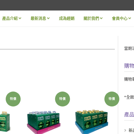
產品介紹
最新消息
成為經銷
關於我們
會員中心
»
»
»
»
當期
購
購物
*全
特價
特價
特價
產
新