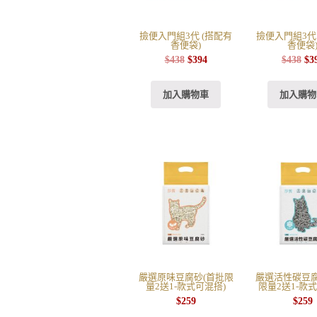
撿便入門組3代 (搭配有
撿便入門組3代
香便袋)
香便袋
$
438
$
394
$
438
$
3
加入購物車
加入購物
嚴選原味豆腐砂(首批限
嚴選活性碳豆腐
量2送1-款式可混搭)
限量2送1-款
$
259
$
259