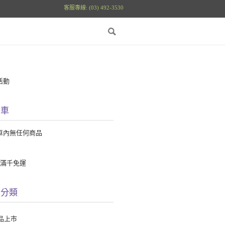
客服專線: (03) 492-3530
活動
物車
車內無任何商品
館滿千免運
品分類
品上市