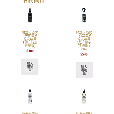
相關商品
加拿大原裝
加拿大原裝
– 燕麥潔毛
– 植萃潔毛
乾洗噴霧
乾洗噴霧
118 ml (薰
(犬用椰子
衣草香)
萊姆香 )
380ml
$
300
$
540
加入
購物
加入
車
購物
車
加拿大原裝
加拿大原裝