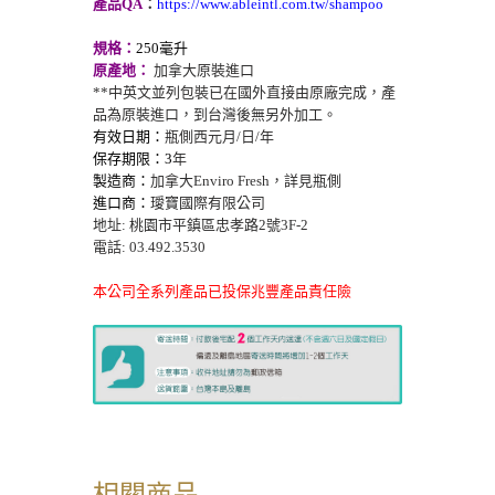
產品QA
：
https://www.ableintl.com.tw/shampoo
規格：
250
毫升
原產地
：
加拿大原裝進口
**中英文並列包裝已在國外直接由原廠完成，產
品為原裝進口，到台灣後無另外加工。
有效日期
：
瓶側西元月/
日/
年
保存期限
：3
年
製造商
：
加拿大
Enviro Fresh，詳見瓶側
進口商
：
璦寶國際有限公司
地址: 桃園市平鎮區忠孝路2號3F-2
電話: 03.492.3530
本公司全系列產品已投保兆豐產品責任險