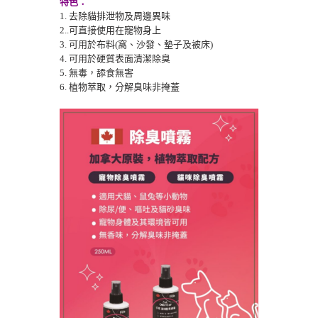
特色：
1. 去除貓排泄物及周邊異味
2..可直接使用在寵物身上
3. 可用於布料(窩、沙發、墊子及被床)
4. 可用於硬質表面清潔除臭
5. 無毒，舔食無害
6. 植物萃取，分解臭味非掩蓋