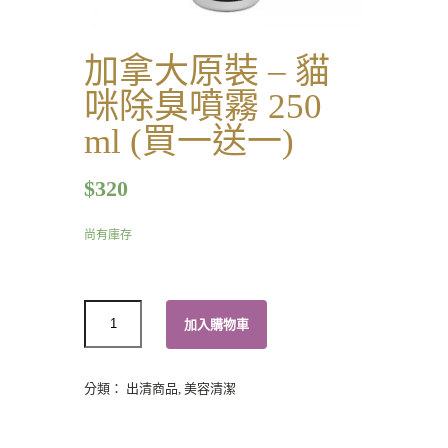
加拿大原裝 – 貓
咪除臭噴霧 250
ml (買一送一)
$
320
尚有庫存
數
加入購物車
量
分類：
出清商品
,
美容清潔