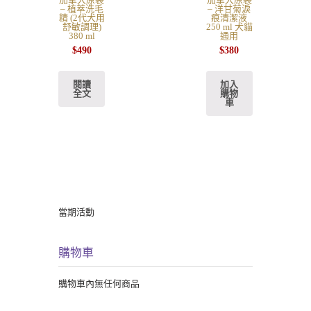
– 植萃洗毛
– 洋甘菊淚
精 (2代犬用
痕清潔液
舒敏調理)
250 ml 犬貓
380 ml
通用
$
490
$
380
閱讀
加入
全文
購物
車
當期活動
購物車
購物車內無任何商品