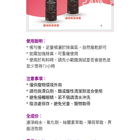
使用說明：
* 搖勻後，足量噴灑於除臭區，
自然風乾即可
* 如需加強除臭，可重複使用
* 使用於布料時，請先小範圍測試是否會退色並
至少等待72小時
注意事項：
*
僅供寵物環境外用
* 請勿與漂白劑、醋或酸性清潔劑混合使用
*
避免接觸眼睛
，若不愼請清水沖洗
* 陰涼處保存，
避免兒童、寵物取得
全成份：
濾淨純水、氧化劑、
絲蘭素
萃取、薄荷萃取、界
面活性劑