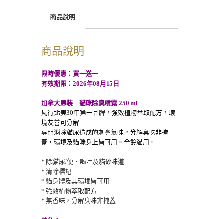
商品說明
商品說明
限時優惠：買一送一
有效期限：2026年08月15日
加拿大原裝 – 貓咪除臭噴霧 250 ml
風行北美30年第一品牌，強效植物萃取配方，環
境友善可分解
專門消除貓尿造成的刺鼻氣味，分解臭味非掩
蓋，環境及貓咪身上皆可用。全齡貓用。
* 除貓尿/便、嘔吐及貓砂味道
* 清除標記
* 貓身體及其環境皆可用
* 強效植物萃取配方
* 無香味，分解臭味非掩蓋