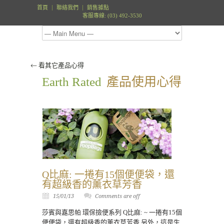
首頁
聯絡我們
銷售據點
客服專線: (03) 492-3530
⃪ 看其它產品心得
Earth Rated
產品使用心得
Q比麻: 一捲有15個便便袋，還
有超級香的薰衣草芳香
15/01/13
Comments are off
莎賓與嘉思帕 環保撿便系列 Q比麻: ~ 一捲有15個
便便袋，還有超級香的薰衣草芳香 另外，這是生