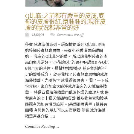
Q比麻:之前都有嚴重的皮屑,底
部的皮膚很紅,還腫腫的,現在皮
膚的狀況都非常的好
13/08/01
Comments are off
莎賓 冰洋海藻系列 + 環保撿便系列 Q比麻: 剛開
始接觸莎賓與嘉思帕，是從小花香濃果脆餅開
始， 我家的Q比非常的愛， 所以讓我對莎賓的產
品印象非常好。 小花讓Q比的眼神好認真!! 在Q比
6個月大的時候，想幫牠找營養品 補充飼料所不
足的營養成分， 於是我找了莎賓與嘉思帕的冰洋
海藻精華，光聽名字 就覺得很厲害， 看了一下成
份介紹，來自加拿大純淨冰洋海床的天然海藻精
華， 特選四種海藻精華用低溫乾燥的處理方式 保
留原有的七十種天然礦物質營 養及維生素和胺基
酸還有添加有機亞麻籽。(果然很厲害啊!) 總共有
四種 有興趣的朋友可以去官網看 莎賓 冰洋海藻
精華產品介紹: htt
Continue Reading →