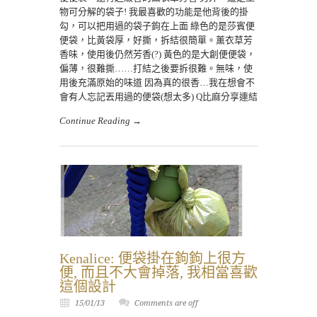
物可分解的袋子! 我最喜歡的功能是他背後的掛
勾，可以把用過的袋子鉤在上面 綠色的是莎賓便
便袋，比黃袋厚，好撕，拆結很簡單。薰衣草芳
香味，使用後仍然芳香(?) 黃色的是大創便便袋，
偏薄，很難撕……打結之後要拆很難。無味，使
用後充滿原始的味道 因為真的很香…我在想會不
會有人忘記丟用過的便袋(想太多) Q比麻分享連結
Continue Reading →
Kenalice: 便袋掛在鉤鉤上很方
便, 而且不大會掉落, 我相當喜歡
這個設計
15/01/13
Comments are off