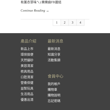
有薰衣草味ㄟ) 樂樂麻FB連結
Continue Reading →
1
2
3
4
產品介紹
最新消息
新品上市
最新消息
環保撿便
知識分享
天然貓砂
活動集錦
美容清潔
梳具用品
會員中心
口腔清潔
營養保健
我的帳戶
益智玩具
購物車
生活用品
購物說明
優惠出清
忘記密碼