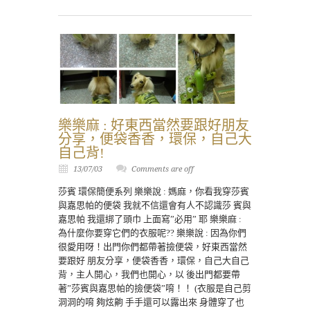
樂樂麻 : 好東西當然要跟好朋友
分享，便袋香香，環保，自己大
自己背!
13/07/03
Comments are off
莎賓 環保簡便系列 樂樂說 : 媽麻，你看我穿莎賓
與嘉思帕的便袋 我就不信還會有人不認識莎 賓與
嘉思帕 我還綁了頭巾 上面寫”必用” 耶 樂樂麻 :
為什麼你要穿它們的衣服呢?? 樂樂說 : 因為你們
很愛用呀！出門你們都帶著撿便袋，好東西當然
要跟好 朋友分享，便袋香香，環保，自己大自己
背，主人開心，我們也開心，以 後出門都要帶
著”莎賓與嘉思帕的撿便袋”唷！！ (衣服是自己剪
洞洞的唷 夠炫齁 手手還可以露出來 身體穿了也