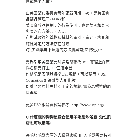
質量標準大全。
由美國藥典委員會每年更新再版一次。是美國食
品藥品管理局 (FDA) 和
美國麻醉品管制局的行為準則；也是美國和其它
多國的官方藥典。因此,
在對其收錄的藥物及輔料的鑒別、鑒定、檢測和
純度測定的方法存在分歧
時, 美國藥典中陳述的方法將具有法律效力。
業界引用美國藥典時通常簡稱為USP. 實際上在原
料名稱旁打上USP三個字首
作標記是表明其遵循USP規範，可以藥用。USP
Cosmetics 則為針對人用化妝
保養品類原料再特別明定的規範, 實為高標準的原
料等級。
更多USP 相關資料請參考: http://www.usp.org/
Q 什麼樣的狗狗最適合使用羊毛脂沐浴露, 油性肌
膚也可以用嗎?
長毛與毛髮豐厚的犬種最應選用! 因毛髮需要特別