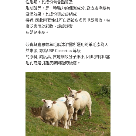
性脂類，其成份包含酯質及
脂肪酸等，是一種強力的保濕成分, 對皮膚毛髮有
滋潤效果，其成份與皮膚組成
接近, 因此附著性佳可自然被皮膚與毛髮吸收，被
廣泛應用於彩妝、護膚護髮
及嬰兒產品。
莎賓與嘉思帕羊毛脂沐浴露所選用的羊毛脂為天
然來源, 亦為USP Cosmetics 等級
的原料, 純度高, 質地細致分子細小, 因此排除阻塞
毛孔或是引起皮膚問題的疑慮。