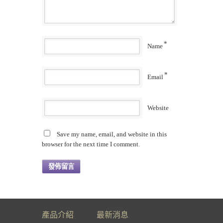
*
Name
*
Email
Website
Save my name, email, and website in this
browser for the next time I comment.
產品介紹
最新消息