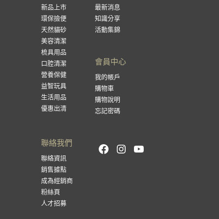
新品上市
最新消息
環保撿便
知識分享
天然貓砂
活動集錦
美容清潔
梳具用品
會員中心
口腔清潔
營養保健
我的帳戶
益智玩具
購物車
生活用品
購物說明
優惠出清
忘記密碼
聯絡我們
Facebook
Instagram
YouTube
聯絡資訊
銷售據點
成為經銷商
粉絲頁
人才招募