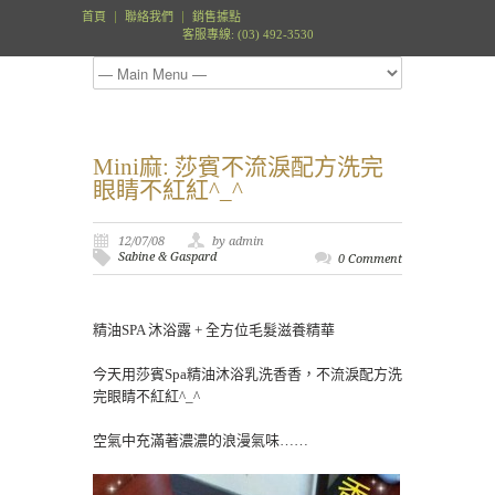
首頁
聯絡我們
銷售據點
客服專線: (03) 492-3530
Mini麻: 莎賓不流淚配方洗完
眼睛不紅紅^_^
12/07/08
by admin
Sabine & Gaspard
0 Comment
精油SPA 沐浴露 + 全方位毛髮滋養精華
今天用莎賓Spa精油沐浴乳洗香香，不流淚配方洗
完眼睛不紅紅^_^
空氣中充滿著濃濃的浪漫氣味……