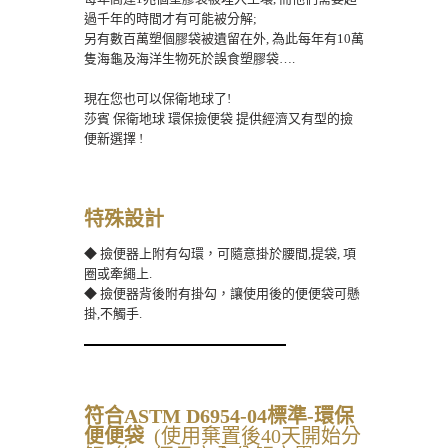
過千年的時間才有可能被分解;
另有數百萬塑個膠袋被遺留在外, 為此每年有10萬
隻海龜及海洋生物死於誤食塑膠袋….
現在您也可以保衛地球了!
莎賓 保衛地球 環保撿便袋 提供經濟又有型的撿
便新選擇 !
特殊設計
◆ 撿便器上附有勾環，可隨意掛於腰間,提袋, 項
圈或牽繩上.
◆ 撿便器背後附有掛勾，讓使用後的便便袋可懸
掛,不觸手.
符合ASTM D6954-04標準-環保
便便袋
(使用棄置後40天開始分