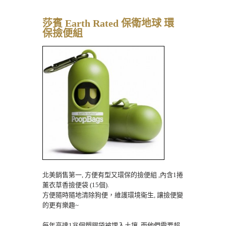
莎賓 Earth Rated 保衛地球 環
保撿便組
北美銷售第一, 方便有型又環保的撿便組 ,內含1捲
薰衣草香撿便袋 (15個).
方便隨時隨地清除狗便，維護環境衛生, 讓撿便變
的更有樂趣~
每年高達1兆個塑膠袋被埋入土壤, 而他們需要超