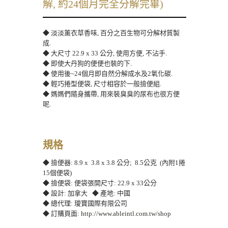
解, 約24個月完全分解完畢)
◆ 淡淡薰衣草香味, 百分之百生物可分解材質製
成.
◆ 大尺寸 22.9 x 33 公分, 使用方便, 不沾手.
◆ 即使大丹狗的便便也裝的下.
◆ 使用後~24個月即自然分解成水及2氧化碳.
◆ 輕巧捲型便袋, 尺寸相容於一般撿便組.
◆ 媽媽們隨身攜帶, 用來裝臭臭的尿布也很方便
呢.
規格
◆ 撿便器: 8.9 x 3.8 x 3.8 公分; 8.5公克 (內附1捲
15個便袋)
◆ 撿便袋: 便袋張開尺寸: 22.9 x 33公分
◆ 設計: 加拿大 ◆ 產地: 中國
◆ 總代理: 璦寶國際有限公司
◆ 訂購頁面:
http://www.ableintl.com.tw/shop