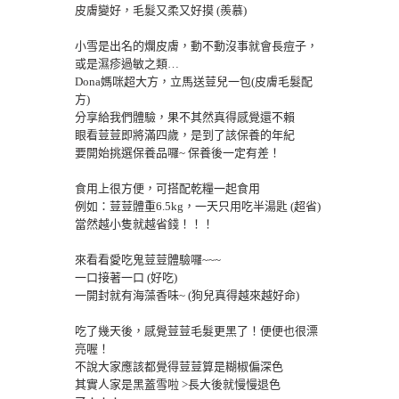
皮膚變好，毛髮又柔又好摸 (羨慕)
小雪是出名的爛皮膚，動不動沒事就會長痘子，
或是濕疹過敏之類…
Dona媽咪超大方，立馬送荳兒一包(皮膚毛髮配
方)
分享給我們體驗，果不其然真得感覺還不賴
眼看荳荳即將滿四歲，是到了該保養的年紀
要開始挑選保養品囉~ 保養後一定有差！
食用上很方便，可搭配乾糧一起食用
例如：荳荳體重6.5kg，一天只用吃半湯匙 (超省)
當然越小隻就越省錢！！！
來看看愛吃鬼荳荳體驗囉~~~
一口接著一口 (好吃)
一開封就有海藻香味~ (狗兒真得越來越好命)
吃了幾天後，感覺荳荳毛髮更黑了！便便也很漂
亮喔！
不說大家應該都覺得荳荳算是糊椒偏深色
其實人家是黑蓋雪啦 >長大後就慢慢退色