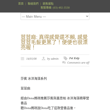
首頁
聯絡我們
銷售據點
客服專線: (03) 492-3530
荳荳麻: 真得感覺還不賴, 感覺
荳荳毛髮更黑了！便便也很漂
亮喔！
Pet Kelp
14/01/08
by admin
Comments are off
莎賓 冰洋海藻系列
荳荳麻:
經由Dona媽咪推薦莎賓與嘉思帕 冰洋海藻精華營
養品
聽Dona媽咪說Dona吃了這款營養品後，