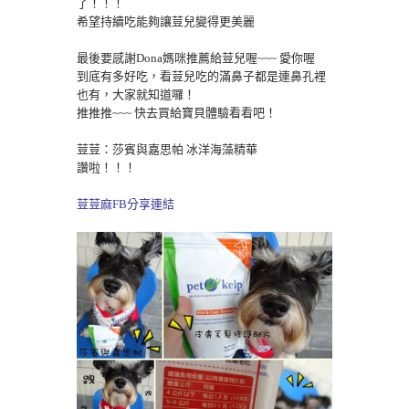
了！！！
希望持續吃能夠讓荳兒變得更美麗
最後要感謝Dona媽咪推薦給荳兒喔~~~ 愛你喔
到底有多好吃，看荳兒吃的滿鼻子都是連鼻孔裡
也有，大家就知道囉！
推推推~~~ 快去買給寶貝體驗看看吧！
荳荳：莎賓與嘉思帕 冰洋海藻精華
讚啦！！！
荳荳麻FB分享連結