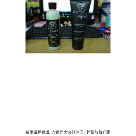
這兩罐超級讚. 左邊是大麻籽沐浴 ( 超級無敵好聞