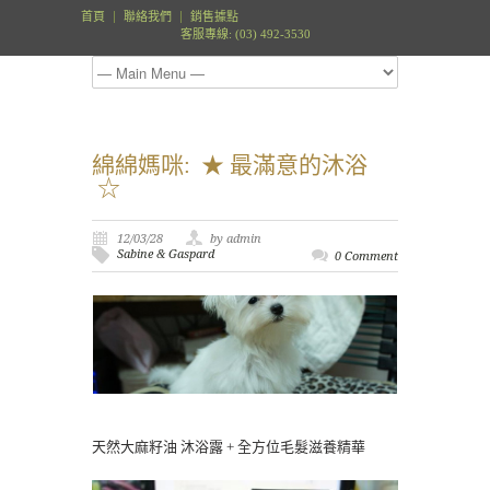
首頁
聯絡我們
銷售據點
客服專線: (03) 492-3530
綿綿媽咪: ★ 最滿意的沐浴
☆
12/03/28
by admin
Sabine & Gaspard
0 Comment
天然大麻籽油 沐浴露 + 全方位毛髮滋養精華