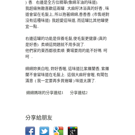
) 香. 右邊是全方位精華(像綿羊油的味道).
我超級無敵喜歡這兩罐 . 大麻籽沐浴真的好香 , 味
道會留在毛髮上, 所以抱著綿綿,香香香. (市售絕對
沒有這種味道) 我超愛這味道, 而這罐比其他罐便
宜一點..
右邊這罐的功能是保養毛髮,使毛髮更健康 (真的
是好香). 柔順這問題就不用多說了.
他們家的東西都很柔順 賽場要用的能不好嗎 呵
呵 ..
綿綿妳美白啦, 妳好香喔, 這味道比紫羅蘭香, 紫羅
蘭不會留味道在毛髮上. 這個大麻籽會喔, 有聞包
滿意 ( 我一定要再多買幾罐 ) 味道太讚了.
綿綿媽咪的分享連結1
分享連結2
分享給朋友