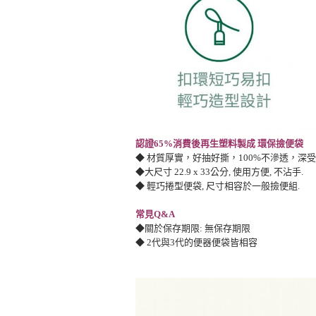
認證65%消費後再生塑料製成 環保撿便袋
◆
材質厚實，好抽好撕，100%不滲透，深
◆大尺寸 22.9 x 33公分, 使用方便, 不沾手.
◆
輕巧捲型便袋, 尺寸相容於一般撿便組.
常見Q&A
◆關於保存期限: 無保存期限
◆ 2代與3代的便器便袋皆相容