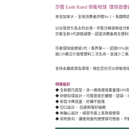
莎賓 Earth Rated 保衛地球 環保撿便
來自加拿大，全球消費者評價No.1，
為國際
以垃圾焚化為主的台灣，市售分解袋無從分
莎賓全新3代源頭減塑，認證消費後再生塑
莎賓環保撿便袋3代，業界第一，認證65%
過220萬公斤廢棄塑料二次生命，並減少二
支持永續資源及環境，現在您也可以保衛地
特殊設計
◆
全新輕巧造型，含一捲撿便袋重量僅100
◆ 矽膠扣環設計，可隨意掛於腰間、提袋、
◆ 新型卡榫底蓋，好轉不脫落
◆ 切口設計， 迅速俐落好抽撕
◆ 無軸心設計，相容市面上各款撿便袋
◆ 背附掛勾，讓使用後的便便袋可懸掛、不