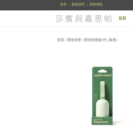
首頁
聯絡我們
銷售據點
首頁
首頁
/
環保撿便
/ 環保撿便器3代 (無香)