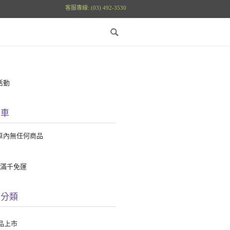
客服專線: (03) 492-3530
活動
物車
車內無任何商品
館滿千免運
品分類
品上市