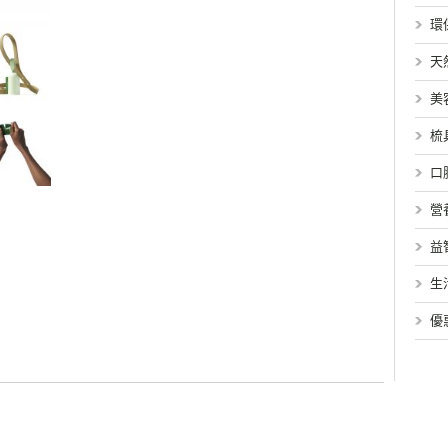
環
天
美
梳
口
營
益
生
優