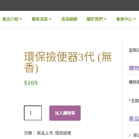
產品介紹
最新消息
成為經銷
關於我們
會員中心
»
»
»
»
當期
環保撿便器3代 (無
香)
購
$
169
購物
*全
數
加入購物車
量
產
分類：
新品上市
,
環保撿便
新