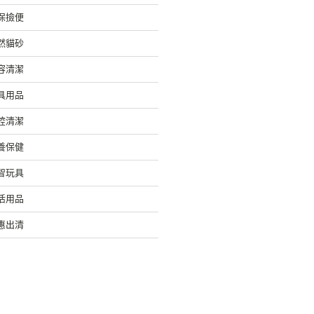
保撿便
然貓砂
容清潔
具用品
腔清潔
養保健
智玩具
活用品
惠出清