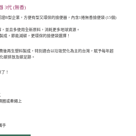
器 3代 (無香)
認證B型企業，
方便有型又環保的撿便器，內含1捲無香撿便袋 (15個)
解，並且多使用全新原料，消耗更多地球資源。
料製成，節能減碳，更環保的撿便袋選擇！
消費後再生塑料製成，特別適合以垃圾焚化為主的台灣，賦予每年超
氧化碳排放及碳足跡。
球了！
克
項圈或牽繩上
觸手