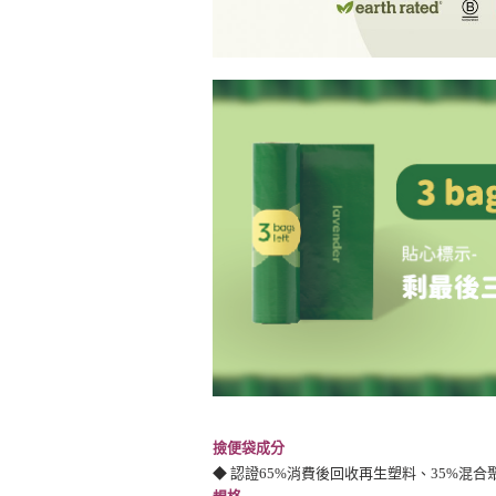
撿便袋成分
◆
認證65%消費後回收再生塑料、35%混合