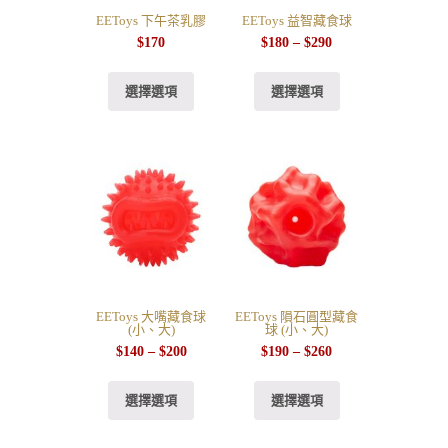
EEToys 下午茶乳膠
EEToys 益智藏食球
$
170
$
180
–
$
290
選擇選項
選擇選項
EEToys 大嘴藏食球
EEToys 隕石圓型藏食
(小、大)
球 (小、大)
$
140
–
$
200
$
190
–
$
260
選擇選項
選擇選項