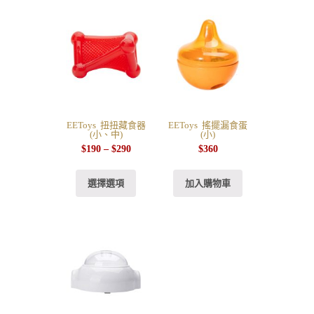
EEToys 扭扭藏食器
EEToys 搖擺漏食蛋
(小、中)
(小)
$
190
–
$
290
$
360
選擇選項
加入購物車