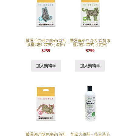
嚴選活性碳豆腐砂(首批
嚴選真茶豆腐砂(首批限
限量2送1-款式可混搭)
量2送1-款式可混搭)
$
259
$
259
加入購物車
加入購物車
嚴選破碎型豆腐砂(首批
加拿大原裝 – 植萃洗毛