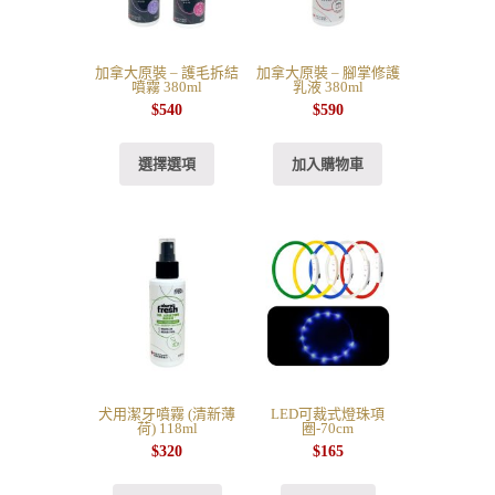
加拿大原裝 – 護毛拆結
加拿大原裝 – 腳掌修護
噴霧 380ml
乳液 380ml
$
540
$
590
選擇選項
加入購物車
犬用潔牙噴霧 (清新薄
LED可裁式燈珠項
荷) 118ml
圈-70cm
$
320
$
165