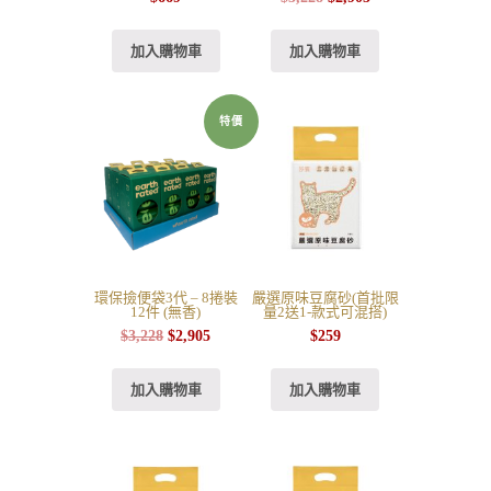
加入購物車
加入購物車
特價
環保撿便袋3代 – 8捲裝
嚴選原味豆腐砂(首批限
12件 (無香)
量2送1-款式可混搭)
$
3,228
$
2,905
$
259
加入購物車
加入購物車