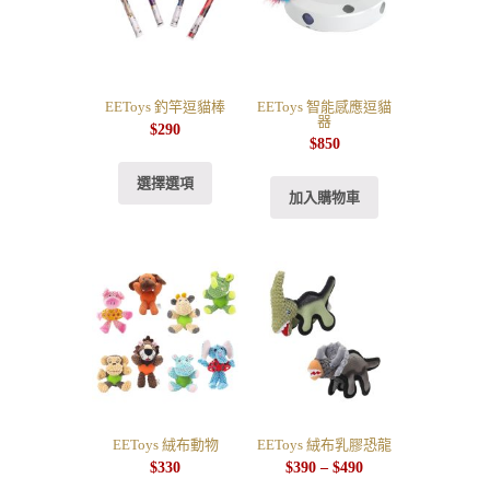
EEToys 釣竿逗貓棒
EEToys 智能感應逗貓
器
$
290
$
850
選擇選項
加入購物車
EEToys 絨布動物
EEToys 絨布乳膠恐龍
$
330
$
390
–
$
490