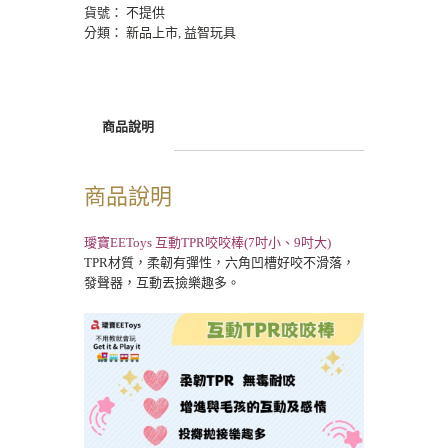
貨號：
不提供
分類：
新品上市
,
益智玩具
商品說明
商品說明
璦寶EEToys 互動TPR咬咬棒(7吋小、9吋大)
TPR材質，柔韌有彈性，六角凹槽好咬不滑落，
發聲器，
互動丟撿樂趣多。