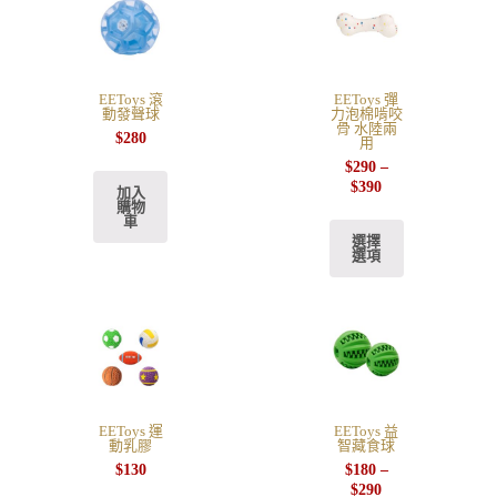
EEToys 滾
EEToys 彈
動發聲球
力泡棉啃咬
骨 水陸兩
$
280
用
$
290
–
$
390
加入
購物
車
選擇
選項
EEToys 運
EEToys 益
動乳膠
智藏食球
$
130
$
180
–
$
290