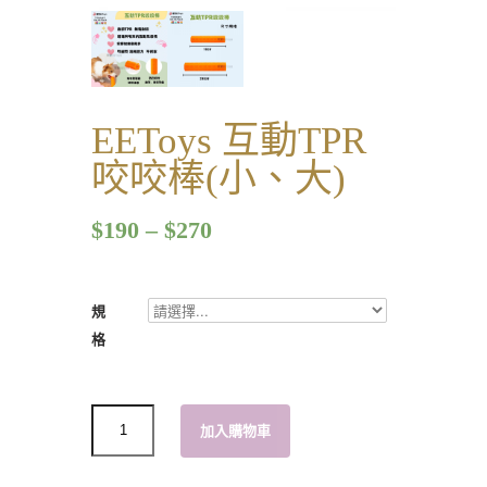
EEToys 互動TPR
咬咬棒(小、大)
$
190
–
$
270
規
格
數
加入購物車
量