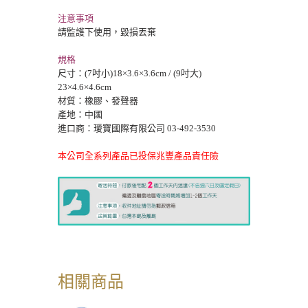
注意事項
請監護下使用，
毀損
丟棄
規格
尺寸：(7吋小)18×3.6×3.6cm / (9吋大)
23×4.6×4.6cm
材質：
橡膠
、發聲器
產地：中國
進口商：璦寶國際有限公司 03-492-3530
本公司全系列產品已投保兆豐產品責任險
相關商品