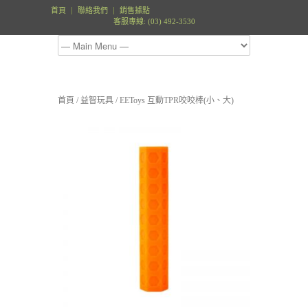
首頁
聯絡我們
銷售據點
客服專線: (03) 492-3530
首頁
/
益智玩具
/ EEToys 互動TPR咬咬棒(小、大)