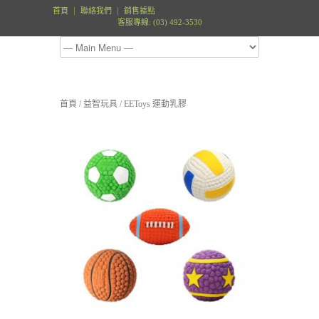
首頁
聯絡我們
銷售據點
客服專線: (03) 492-3530
首頁
/
益智玩具
/ EEToys 運動乳膠