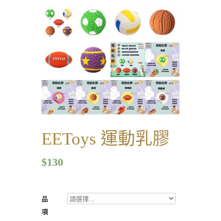
EEToys 運動乳膠
$
130
品
項