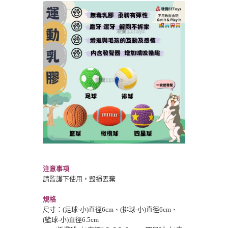
注意事項
請監護下使用，毀損丟棄
規格
尺寸：(足球-小)直徑6cm、(排球-小)
直徑6cm、
(籃球-小)直徑6.5cm