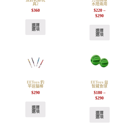
具2
水陸兩用
$
360
$
220
–
$
290
選擇
選項
選擇
選項
EEToys 釣
EEToys 益
竿逗貓棒
智藏食球
$
290
$
180
–
$
290
選擇
選項
選擇
選項