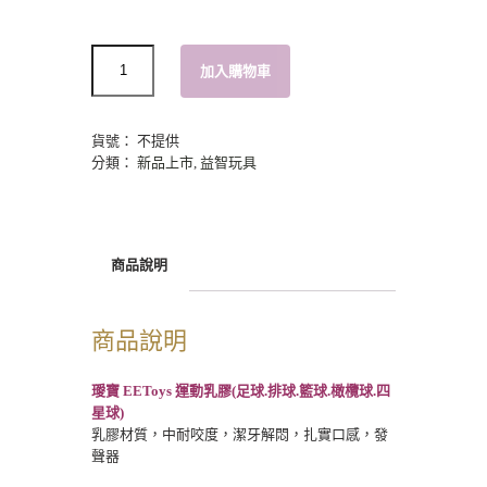
數
加入購物車
量
貨號：
不提供
分類：
新品上市
,
益智玩具
商品說明
商品說明
璦寶 EEToys 運動乳膠(足球.排球.籃球.橄欖球.四
星球)
乳膠材質，中耐咬度，潔牙解悶，扎實口感，發
聲器