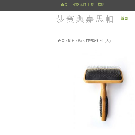
首頁
聯絡我們
銷售據點
首頁
首頁
/
梳具
/ Bass 竹柄軟針梳 (大)