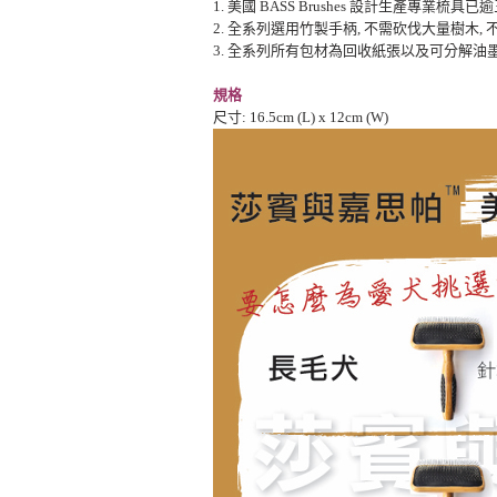
1. 美國 BASS Brushes 設計生產專業梳具
2. 全系列選用竹製手柄, 不需砍伐大量樹木,
3. 全系列所有包材為回收紙張以及可分解油墨
規格
尺寸: 16.5cm (L) x 12cm (W)