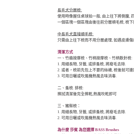
長毛犬分層梳:
使用時像握住桌球拍一般, 由上往下將側腹, 四
一個區塊一個區塊由後往前分層順毛梳, 梳下腹部
中長毛犬直接順毛梳:
只需由上往下梳而不用分層處理, 如遇皮膚傷
清潔方式
一、竹齒按摩梳、竹柄按摩梳、竹柄軟針梳:
1. 用細長物, 牙籤, 或排蚤梳, 將廢毛去除.
2. 或者，梳前先包上不要的絲襪, 梳後就可
3. 可用日曬或吹風機熱風去味消毒.
二、蚤梳. 排梳:
擦拭清潔後完全擦乾,熱風吹乾即可
三、豬鬃梳：
1. 用細長物, 牙籤, 或排蚤梳, 將廢毛去除.
2. 可用日曬或吹風機熱風去味消毒.
為什麼 莎賓 為您選擇 BASS Brushes