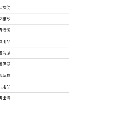
保撿便
然貓砂
容清潔
具用品
腔清潔
養保健
智玩具
活用品
惠出清