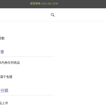
客服專線: (03) 492-3530
活動
物車
車內無任何商品
館滿千免運
品分類
品上市