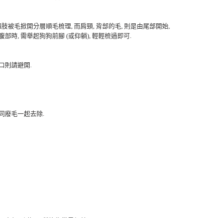
肢被毛掀開分層順毛梳理, 而肩頸, 背部的毛, 則是由尾部開始,
時, 需舉起狗狗前腳 (或仰躺), 輕輕梳過即可.
口則請避開.
連同廢毛一起去除.