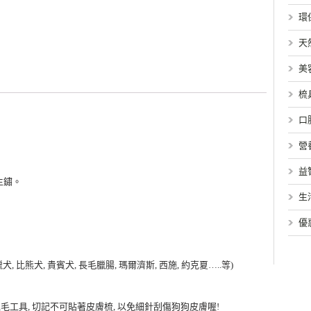
環
天
美
梳
口
營
益
不生鏽。
生
優
犬, 比熊犬, 貴賓犬, 長毛臘腸, 瑪爾濟斯, 西施, 約克夏…..等)
毛工具, 切記不可貼著皮膚梳, 以免細針刮傷狗狗皮膚喔!