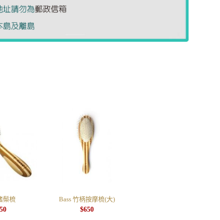
 豬鬃梳
Bass 竹柄按摩梳(大)
50
$
650