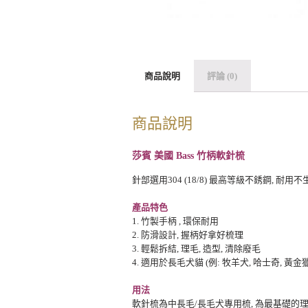
商品說明
評論 (0)
商品說明
莎賓 美國 Bass 竹柄軟針梳
針部選用304 (18/8) 最高等級不銹鋼, 耐用
產品特色
1. 竹製手柄 , 環保耐用
2. 防滑設計, 握柄好拿好梳理
3. 輕鬆拆結, 理毛, 造型, 清除廢毛
4. 適用於長毛犬貓 (例: 牧羊犬, 哈士奇, 黃金獵
用法
軟針梳為中長毛/長毛犬專用梳, 為最基礎的理