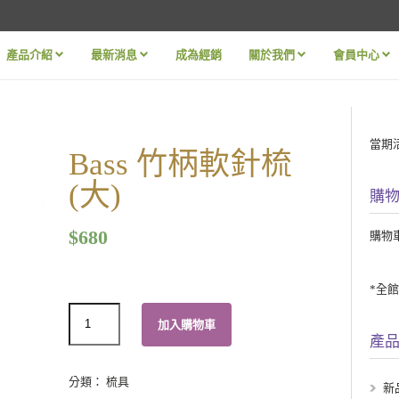
產品介紹
最新消息
成為經銷
關於我們
會員中心
»
»
»
»
當期
Bass 竹柄軟針梳
(大)
購
$
680
購物
*全
數
加入購物車
量
產
分類：
梳具
新