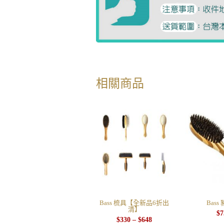
相關商品
Bass 梳具【全新品6折出
Bass
清】
$
7
$
330
–
$
648