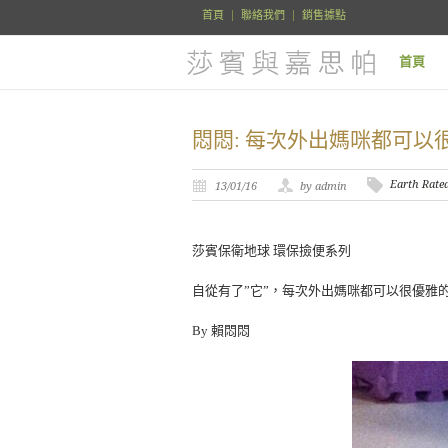
首頁
聯絡我們
銷售據點
首頁
悶悶: 每次外出媽咪都可
Earth Rate
13/01/16
by admin
莎賓保衛地球 環保撿便系列
自從有了”它”，每次外出媽咪都可以很優雅
By 賴悶悶