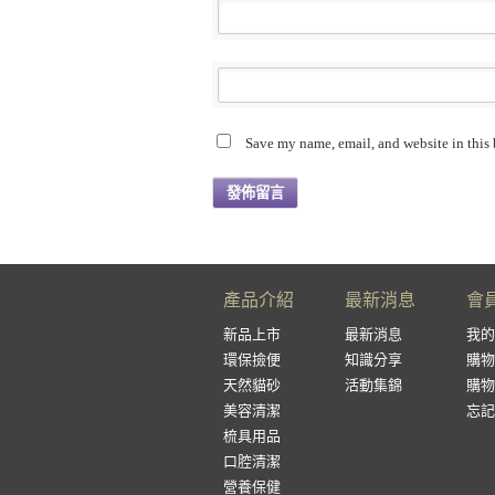
Save my name, email, and website in this 
產品介紹
最新消息
會
新品上市
最新消息
我的
環保撿便
知識分享
購物
天然貓砂
活動集錦
購物
美容清潔
忘記
梳具用品
口腔清潔
營養保健